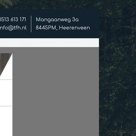
0513 613 171
Mangaanweg 3a
info@tfh.nl
8445PM, Heerenveen